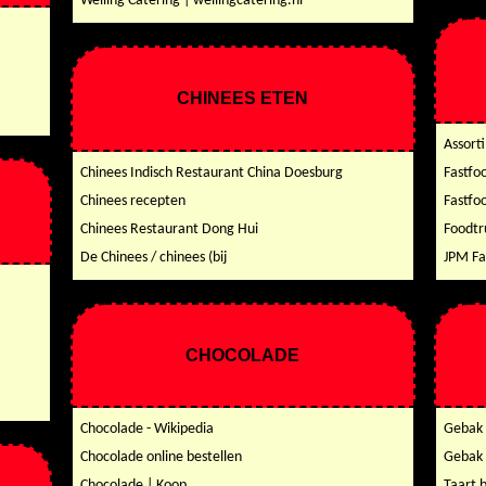
Welling Catering | wellingcatering.nl
CHINEES ETEN
Assort
Chinees Indisch Restaurant China Doesburg
Fastfoo
Chinees recepten
Fastfo
Chinees Restaurant Dong Hui
Foodtr
De Chinees / chinees (bij
JPM Fa
CHOCOLADE
Chocolade - Wikipedia
Gebak 
Chocolade online bestellen
Gebak 
Chocolade | Koop
Taart 