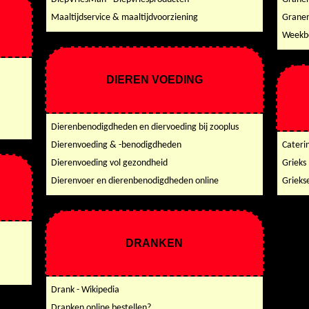
Maaltijdservice & maaltijdvoorziening
Granen
Weekbe
DIEREN VOEDING
Dierenbenodigdheden en diervoeding bij zooplus
Dierenvoeding & -benodigdheden
Caterin
Dierenvoeding vol gezondheid
Grieks
Dierenvoer en dierenbenodigdheden online
Grieks
DRANKEN
Drank - Wikipedia
Dranken online bestellen?