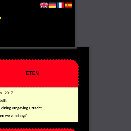
ETEN
 - 2017
delft
e dining omgeving Utrecht
en we vandaag?