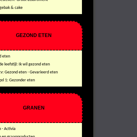
 gebak & cake
GEZOND ETEN
 eten
 leefstijl: Ik wil gezond eten
tv: Gezond eten - Gevarieerd eten
gel 1: Gezonder eten
GRANEN
 - Activia
 en graanproducten