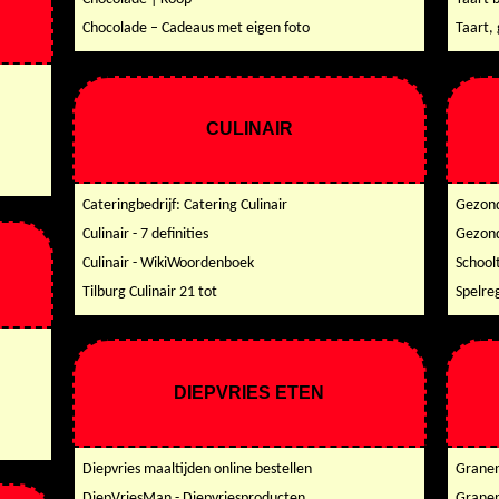
Chocolade – Cadeaus met eigen foto
Taart,
CULINAIR
Cateringbedrijf: Catering Culinair
Gezond
Culinair - 7 definities
Gezonde
Culinair - WikiWoordenboek
School
Tilburg Culinair 21 tot
Spelre
DIEPVRIES ETEN
Diepvries maaltijden online bestellen
Granen
DiepVriesMan - Diepvriesproducten
Granen