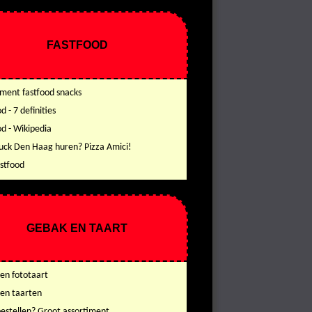
FASTFOOD
iment fastfood snacks
d - 7 definities
od - Wikipedia
uck Den Haag huren? Pizza Amici!
stfood
GEBAK EN TAART
en fototaart
en taarten
bestellen? Groot assortiment