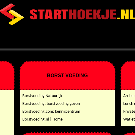
BORST VOEDING
Borstvoeding Natuurlijk
Arnhem
Borstvoeding, borstvoeding geven
Lunch 
Borstvoeding.com: kenniscentrum
Privat
Borstvoeding.nl | Home
Wat et