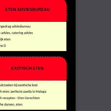
ETEN ADVIESBUREAU
gedrag adviesbureau
 advies, catering advies
ijk eten
ne D
EXOTISCH ETEN
uitzoeken bij exotische kost
ch eten: perfecte paella in Malaga
ch recepten - Eten Gerechten
che dansen, eten