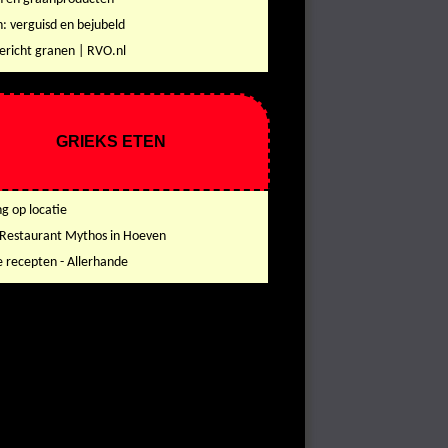
: verguisd en bejubeld
richt granen | RVO.nl
GRIEKS ETEN
g op locatie
 Restaurant Mythos in Hoeven
e recepten - Allerhande