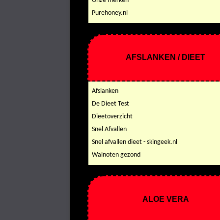
Onze merken
Purehoney.nl
AFSLANKEN / DIEET
Afslanken
De Dieet Test
Dieetoverzicht
Snel Afvallen
Snel afvallen dieet - skingeek.nl
Walnoten gezond
ALOE VERA