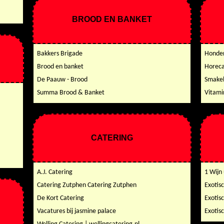
BROOD EN BANKET
Bakkers Brigade
Honden
Brood en banket
Horeca
De Paauw - Brood
Smakel
Summa Brood & Banket
Vitami
CATERING
A.J. Catering
1 Wijn 
Catering Zutphen Catering Zutphen
Exotis
De Kort Catering
Exotis
Vacatures bij jasmine palace
Exotis